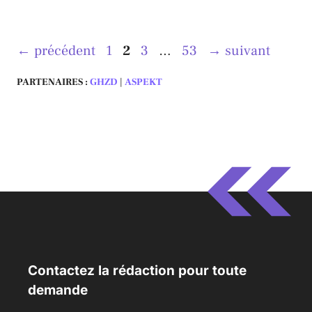
Page
Page
Page
Page
←
précédent
1
2
3
…
53
→
suivant
PARTENAIRES :
GHZD
|
ASPEKT
Contactez la rédaction pour toute
demande