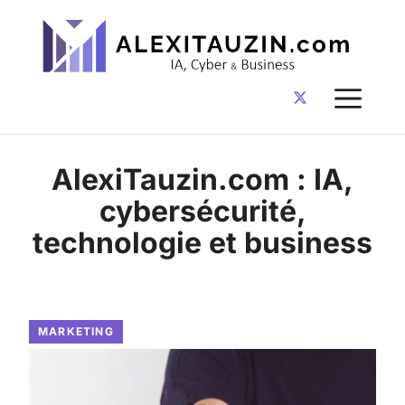
Aller
au
contenu
ME
AlexiTauzin.com : IA,
cybersécurité,
technologie et business
MARKETING