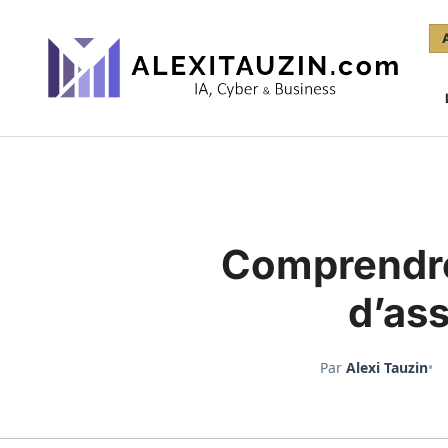
Aller
au
contenu
Comprendre
d’as
Par
Alexi Tauzin