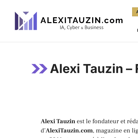
Aller
au
contenu
Alexi Tauzin –
Alexi Tauzin
est le fondateur et réd
d’
AlexiTauzin.com
, magazine en li