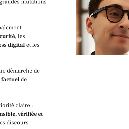
 grandes mutations
ipalement
curité
, les
ss digital
et les
 une démarche de
 factuel
de
orité claire :
ible, vérifiée et
des discours