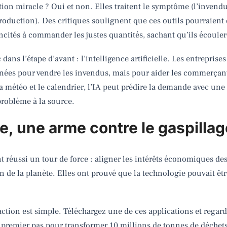
ution miracle ? Oui et non. Elles traitent le symptôme (l’inve
production). Des critiques soulignent que ces outils pourraient
ncités à commander les justes quantités, sachant qu’ils écoulero
 dans l’étape d’avant : l’intelligence artificielle. Les entrepris
nnées pour vendre les invendus, mais pour aider les commerçant
la météo et le calendrier, l’IA peut prédire la demande avec une
roblème à la source.
, une arme contre le gaspillag
t réussi un tour de force : aligner les intérêts économiques de
 de la planète. Elles ont prouvé que la technologie pouvait êt
l’action est simple. Téléchargez une de ces applications et rega
le premier pas pour transformer 10 millions de tonnes de déchets