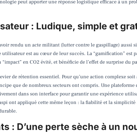
nologie peut apporter une réponse logistique efficace à un pr
isateur : Ludique, simple et grat
avoir rendu un acte militant (lutter contre le gaspillage) aussi 
tilisateur est au cœur de leur succès. La “gamification” est par
“impact” en CO2 évité, et bénéficie de l’effet de surprise du pan
n levier de rétention essentiel. Pour qu’une action complexe soit
 principe que de nombreux secteurs ont compris. Une plateforme
sivement dans son interface pour garantir une expérience utilisa
spi ont appliqué cette même leçon : la fiabilité et la simplicit
durable.
s : D’une perte sèche à un no