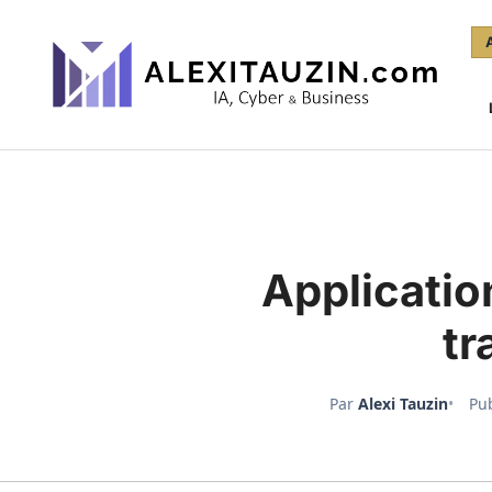
Aller
au
contenu
Applicatio
tr
Par
Alexi Tauzin
Pub