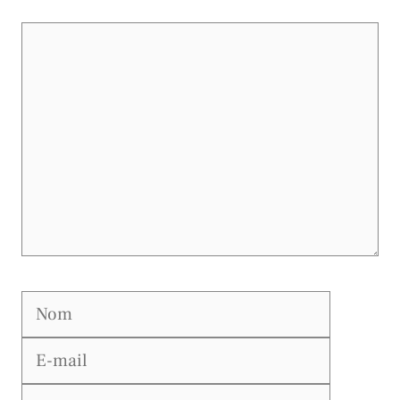
Commentaire
Nom
E-
mail
Site
web