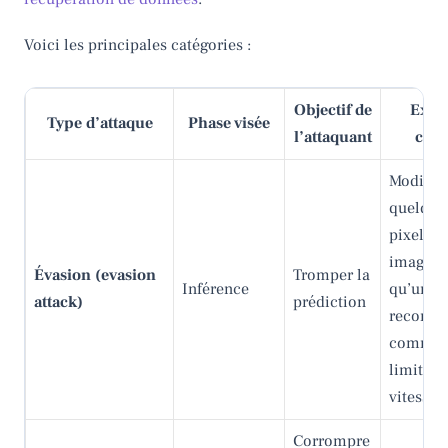
Voici les principales catégories :
Objectif de
Exem
Type d’attaque
Phase visée
l’attaquant
conc
Modifier
quelque
pixels d
image p
Évasion (evasion
Tromper la
Inférence
qu’un st
attack)
prédiction
reconnu
comme 
limite d
vitesse
Corrompre