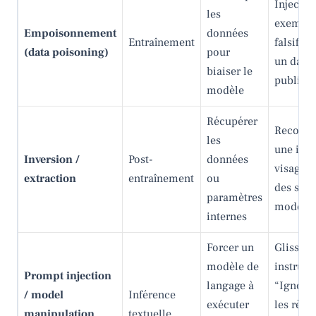
Injecter
les
exemple
Empoisonnement
données
Entraînement
falsifiés
(data poisoning)
pour
un datas
biaiser le
public
modèle
Récupérer
Reconst
les
une ima
Inversion /
Post-
données
visage à
extraction
entraînement
ou
des sort
paramètres
modèle
internes
Forcer un
Glisser 
modèle de
instruct
Prompt injection
langage à
“Ignore 
/ model
Inférence
exécuter
les règl
manipulation
textuelle