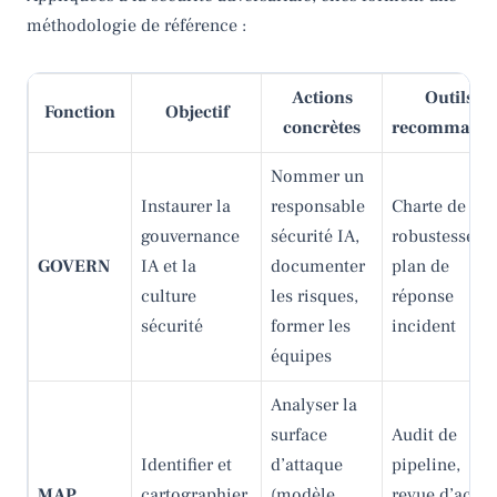
méthodologie de référence :
Actions
Outils
Fonction
Objectif
concrètes
recommandé
Nommer un
Instaurer la
responsable
Charte de
gouvernance
sécurité IA,
robustesse IA
GOVERN
IA et la
documenter
plan de
culture
les risques,
réponse
sécurité
former les
incident
équipes
Analyser la
surface
Audit de
Identifier et
d’attaque
pipeline,
MAP
cartographier
(modèle,
revue d’accès