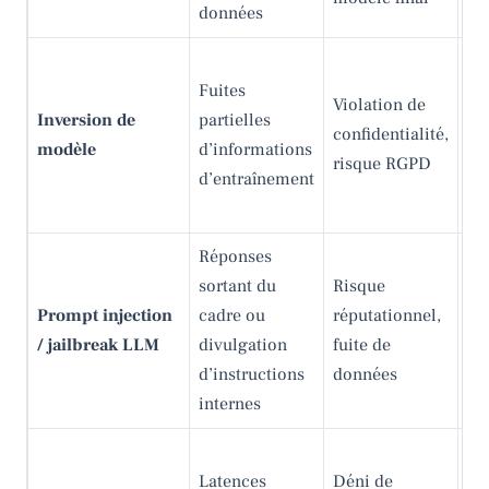
données
de
Aj
Fuites
dif
Violation de
Inversion de
partielles
li
confidentialité,
modèle
d’informations
d’
risque RGPD
d’entraînement
mo
d’
Réponses
Va
sortant du
Risque
d’e
Prompt injection
cadre ou
réputationnel,
sa
/ jailbreak LLM
divulgation
fuite de
out
d’instructions
données
sor
internes
te
Li
Latences
Déni de
re