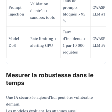
Taux de
Validation
Prompt
prompts
OWASP
d’entrée +
injection
bloqués > 95
LLM #1
sandbox tools
%
Taux
Model
Rate limiting +
d’incidents <
OWASP
DoS
alerting GPU
1 par 10 000
LLM #9
requêtes
Mesurer la robustesse dans le
temps
Une IA sécurisée aujourd’hui peut être vulnérable
demain.
Les modèles évoluent, les attaques aussi.