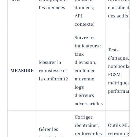
les menaces
données,
classification
API,
des actifs
contexte)
Suivre les
indicateurs :
Tests
taux
d’attaque,
Mesurer la
d’évasion,
notebooks
MEASURE
robustesse et
confiance
FGSM,
la conformité
moyenne,
métriques de
logs
performance
d’erreurs
adversariales
Corriger,
réentraîner,
Outils MLOps
Gérer les
renforcer les
retraining