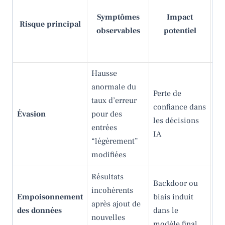
Symptômes
Impact
Risque principal
re
observables
potentiel
Hausse
Ad
anormale du
tra
Perte de
taux d’erreur
dé
confiance dans
Évasion
pour des
pe
les décisions
entrées
ma
IA
“légèrement”
séc
modifiées
sor
Résultats
Vé
Backdoor ou
incohérents
so
Empoisonnement
biais induit
après ajout de
de 
des données
dans le
nouvelles
au
modèle final