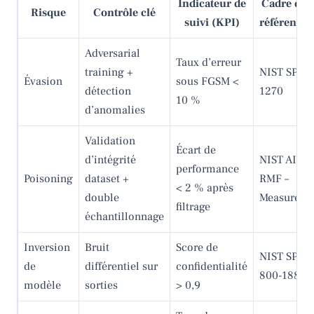
Indicateur de
Cadre de
Risque
Contrôle clé
suivi (KPI)
référence
Adversarial
Taux d’erreur
training +
NIST SP
Évasion
sous FGSM <
détection
1270
10 %
d’anomalies
Validation
Écart de
d’intégrité
NIST AI
performance
Poisoning
dataset +
RMF –
< 2 % après
double
Measure
filtrage
échantillonnage
Inversion
Bruit
Score de
NIST SP
de
différentiel sur
confidentialité
800-188
modèle
sorties
> 0,9