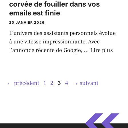
corvée de fouiller dans vos
emails est finie
20 JANVIER 2026
L’univers des assistants personnels évolue
à une vitesse impressionnante. Avec
l’annonce récente de Google, …
Lire plus
Page
Page
Page
Page
←
précédent
1
2
3
4
→
suivant