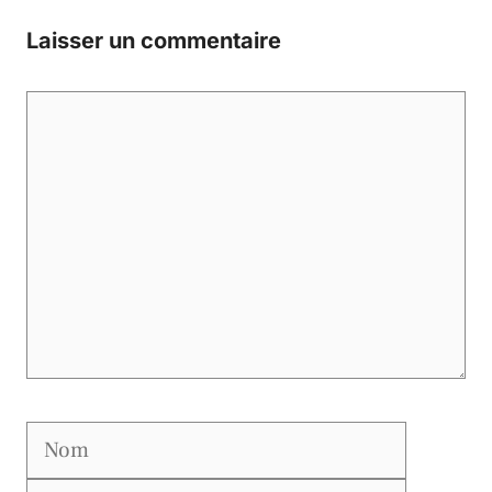
Laisser un commentaire
Commentaire
Nom
E-
mail