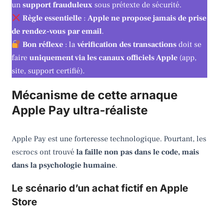
un
support frauduleux
sous prétexte de sécurité.
Règle essentielle
:
Apple ne propose jamais de prise
de rendez-vous par email
.
Bon réflexe
: la
vérification des transactions
doit se
faire
uniquement via les canaux officiels Apple
(app,
site, support certifié).
Mécanisme de cette arnaque
Apple Pay ultra-réaliste
Apple Pay est une forteresse technologique. Pourtant, les
escrocs ont trouvé
la faille non pas dans le code, mais
dans la psychologie humaine
.
Le scénario d’un achat fictif en Apple
Store