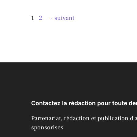
Page
Page
1
2
→
suivant
Contactez la rédaction pour toute d
Partenariat, rédaction et publication d'a
sponsorisés