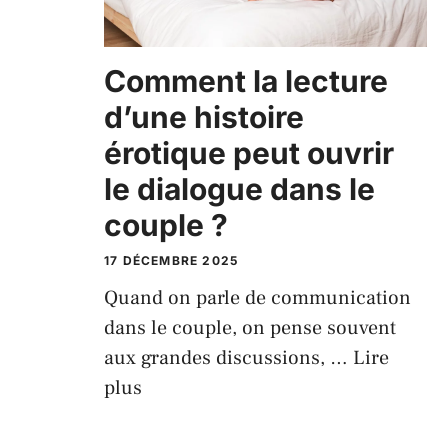
Comment la‌ lecture
d’une histoire‌
érotique peut‌ ouvrir
le dia⁠logue dans le
coup‍l‌e ?
17 DÉCEMBRE 2025
Quand on pa⁠rle de comm⁠unic⁠ation
dans le couple, on pense souven​t‌
aux‌ grandes discus​s​ions,‌ …
Lire
plus