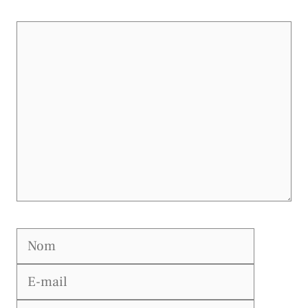
Commentaire
Nom
E-
mail
Site
web