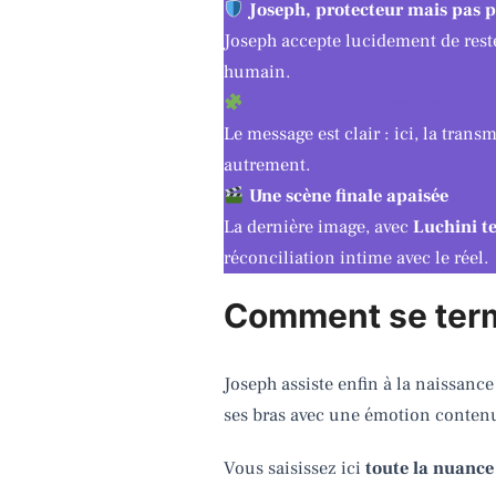
Joseph, protecteur mais pas p
Joseph accepte lucidement de res
humain.
Une filiation réinventée
Le message est clair : ici, la tran
autrement.
Une scène finale apaisée
La dernière image, avec
Luchini t
réconciliation intime avec le réel.
Comment se termi
Joseph assiste enfin à la naissan
ses bras avec une émotion contenue.
Vous saisissez ici
toute la nuance