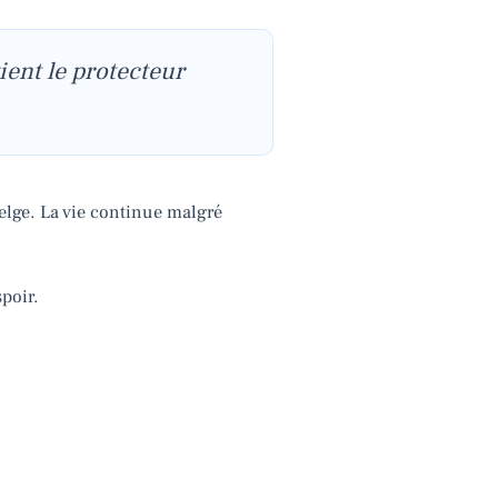
ient le protecteur
belge. La vie continue malgré
spoir.