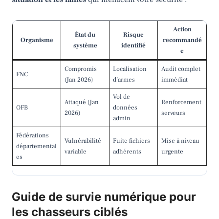
Action
État du
Risque
Organisme
recommandé
système
identifié
e
Compromis
Localisation
Audit complet
FNC
(Jan 2026)
d’armes
immédiat
Vol de
Attaqué (Jan
Renforcement
OFB
données
2026)
serveurs
admin
Fédérations
Vulnérabilité
Fuite fichiers
Mise à niveau
départemental
variable
adhérents
urgente
es
Guide de survie numérique pour
les chasseurs ciblés