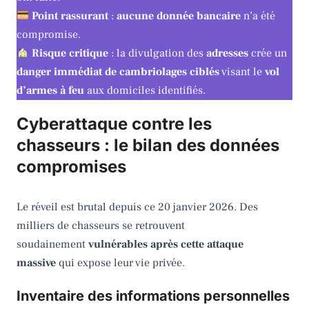
Point rassurant
:
aucune donnée bancaire
n’a été
compromise.
Risque critique
: la divulgation des
adresses
crée un
danger immédiat de cambriolages ciblés
visant le
vol
d’armes à feu
aux domiciles identifiés.
Cyberattaque contre les
chasseurs : le bilan des données
compromises
Le réveil est brutal depuis ce 20 janvier 2026. Des
milliers de chasseurs se retrouvent
soudainement
vulnérables après cette attaque
massive
qui expose leur vie privée.
Inventaire des informations personnelles