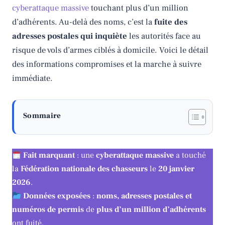
cyberattaque massive
touchant plus d’un million
d’adhérents. Au-delà des noms, c’est la
fuite des
adresses postales qui inquiète
les autorités face au
risque de vols d’armes ciblés à domicile. Voici le détail
des informations compromises et la marche à suivre
immédiate.
Sommaire
Fait marquant
: une
cyberattaque massive
a touché
la
Fédération nationale des chasseurs
le
20 janvier
2026
.
Données exposées
:
noms, adresses postales et
numéros de permis
de
plus d’un million d’adhérents
ont fuité.