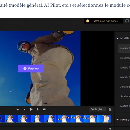
ité (modèle général, AI Pilot, etc.) et sélectionnez le module 