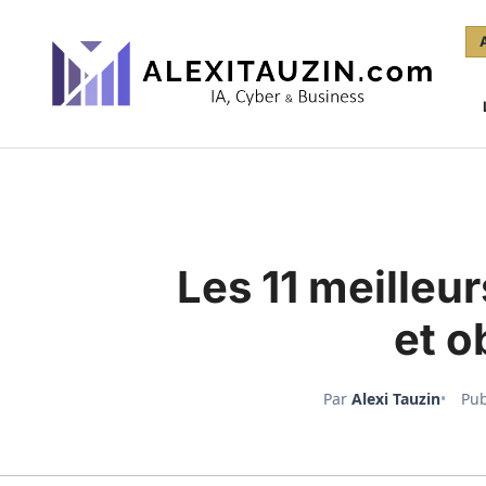
Aller
au
contenu
Les 11 meilleur
et o
Par
Alexi Tauzin
Pub