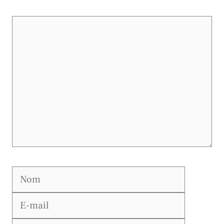
Commentaire
Nom
E-
mail
Site
web