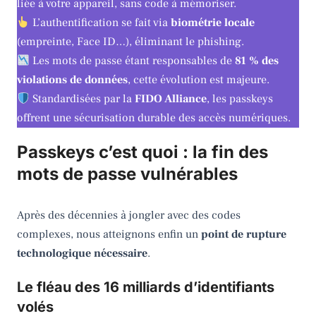
liée à votre appareil, sans code à mémoriser.
L’authentification se fait via
biométrie locale
(empreinte, Face ID…), éliminant le phishing.
Les mots de passe étant responsables de
81 % des
violations de données
, cette évolution est majeure.
Standardisées par la
FIDO Alliance
, les passkeys
offrent une sécurisation durable des accès numériques.
Passkeys c’est quoi : la fin des
mots de passe vulnérables
Après des décennies à jongler avec des codes
complexes, nous atteignons enfin un
point de rupture
technologique nécessaire
.
Le fléau des 16 milliards d’identifiants
volés