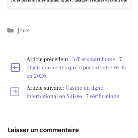
IA et plateformes numériques : usages, risques et contrôle
Catégories
Jeux
Article précédent :
IoT et smart home : 7
objets connectés qui exposent votre Wi-Fi
en 2026
Article suivant :
Casino en ligne
international en Suisse : 7 vérifications
Laisser un commentaire