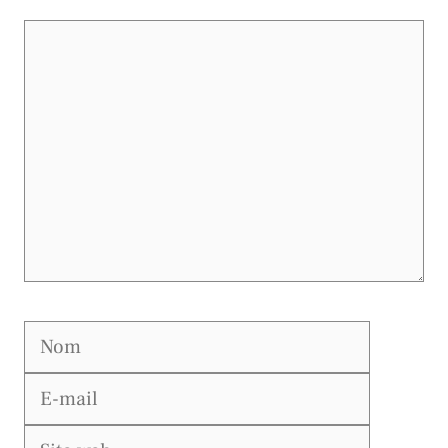
Commentaire
Nom
E-
mail
Site
web