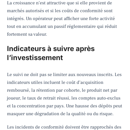
La croissance n’est attractive que si elle provient de
marchés autorisés et si les coûts de conformité sont
intégrés. Un opérateur peut afficher une forte activité
tout en accumulant un passif réglementaire qui réduit
fortement sa valeur.
Indicateurs à suivre après
l’investissement
Le suivi ne doit pas se limiter aux nouveaux inscrits. Les
indicateurs utiles incluent le coût d’acquisition
remboursé, la rétention par cohorte, le produit net par
joueur, le taux de retrait réussi, les comptes auto-exclus
et la concentration par pays. Une hausse des dépôts peut
masquer une dégradation de la qualité ou du risque.
Les incidents de conformité doivent être rapprochés des