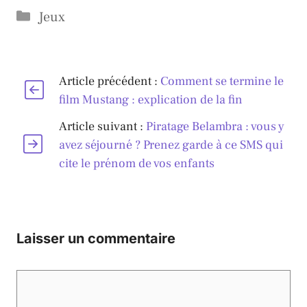
Catégories
Jeux
Article précédent :
Comment se termine le
film Mustang : explication de la fin
Article suivant :
Piratage Belambra : vous y
avez séjourné ? Prenez garde à ce SMS qui
cite le prénom de vos enfants
Laisser un commentaire
Commentaire