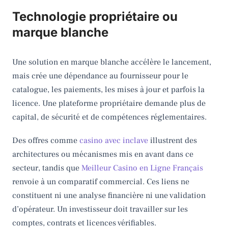
Technologie propriétaire ou
marque blanche
Une solution en marque blanche accélère le lancement,
mais crée une dépendance au fournisseur pour le
catalogue, les paiements, les mises à jour et parfois la
licence. Une plateforme propriétaire demande plus de
capital, de sécurité et de compétences réglementaires.
Des offres comme
casino avec inclave
illustrent des
architectures ou mécanismes mis en avant dans ce
secteur, tandis que
Meilleur Casino en Ligne Français
renvoie à un comparatif commercial. Ces liens ne
constituent ni une analyse financière ni une validation
d’opérateur. Un investisseur doit travailler sur les
comptes, contrats et licences vérifiables.