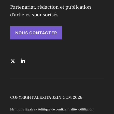
Partenariat, rédaction et publication
d'articles sponsorisés
NOUS CONTACTER
COPYRIGHT ALEXITAUZIN.COM 2026
Mentions légales
-
Politique de confidentialité
-
Affiliation