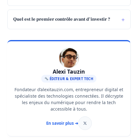
Quel est le premier contrôle avant d’investir ?
Alexi Tauzin
ÉDITEUR & EXPERT TECH
Fondateur d’alexitauzin.com, entrepreneur digital et
spécialiste des technologies connectées. Il décrypte
les enjeux du numérique pour rendre la tech
accessible à tous.
En savoir plus ➜