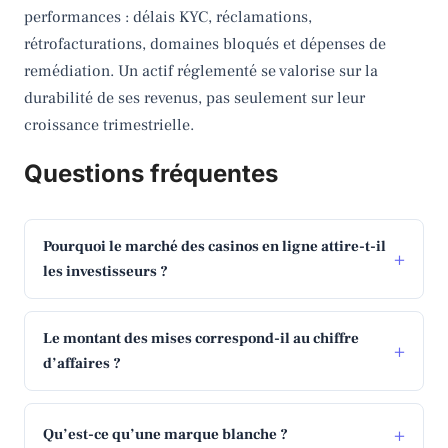
performances : délais KYC, réclamations,
rétrofacturations, domaines bloqués et dépenses de
remédiation. Un actif réglementé se valorise sur la
durabilité de ses revenus, pas seulement sur leur
croissance trimestrielle.
Questions fréquentes
Pourquoi le marché des casinos en ligne attire-t-il
les investisseurs ?
Le montant des mises correspond-il au chiffre
d’affaires ?
Qu’est-ce qu’une marque blanche ?