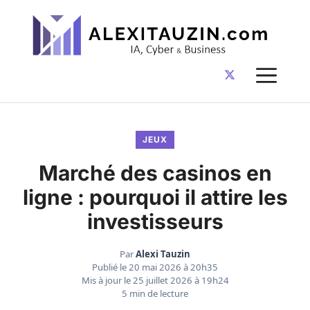
Aller
au
contenu
ME
JEUX
Marché des casinos en
ligne : pourquoi il attire les
investisseurs
Par
Alexi Tauzin
Publié le
20 mai 2026 à 20h35
Mis à jour le
25 juillet 2026 à 19h24
5 min de lecture