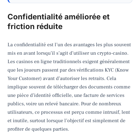
Confidentialité améliorée et
friction réduite
La confidentialité est l’un des avantages les plus souvent
mis en avant lorsqu’il s’agit d’utiliser un crypto-casino.
Les casinos en ligne traditionnels exigent généralement
que les joueurs passent par des vérifications KYC (Know
Your Customer) avant d’autoriser les retraits. Cela
implique souvent de télécharger des documents comme
une pièce d’identité officielle, une facture de services
publics, voire un relevé bancaire. Pour de nombreux
utilisateurs, ce processus est perçu comme intrusif, lent
et inutile, surtout lorsque l’objectif est simplement de
profiter de quelques parties.