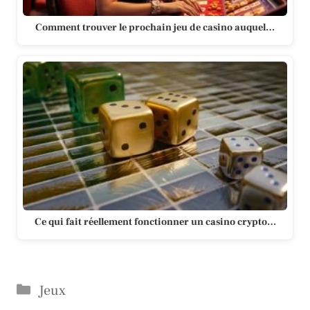
Comment trouver le prochain jeu de casino auquel…
Ce qui fait réellement fonctionner un casino crypto…
Catégories
Jeux