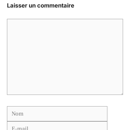
Laisser un commentaire
Commentaire
Nom
E-
mail
Site