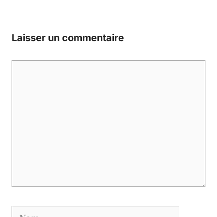
Laisser un commentaire
Commentaire
Nom
E-