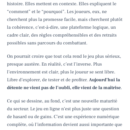
histoire. Elles mettent en contexte. Elles expliquent le
“comment” et le “pourquoi”. Les joueurs, eux, ne
cherchent plus la promesse facile, mais cherchent plutôt
la cohérence, c’est-à-dire, une plateforme logique, un
cadre clair, des règles compréhensibles et des retraits
possibles sans parcours du combattant.
On pourrait croire que tout cela rend le jeu plus sérieux,
presque austère. En réalité, c’est l’inverse. Plus
l’environnement est clair, plus le joueur se sent libre.
Libre d’explorer, de tester et de profiter.
Aujourd’hui la
détente ne vient pas de l’oubli, elle vient de la maîtrise
.
Ce qui se dessine, au fond, c’est une nouvelle maturité
du secteur. Le jeu en ligne n’est plus juste une question
de hasard ou de gains. C’est une expérience numérique
complète, où l’information devient aussi importante que