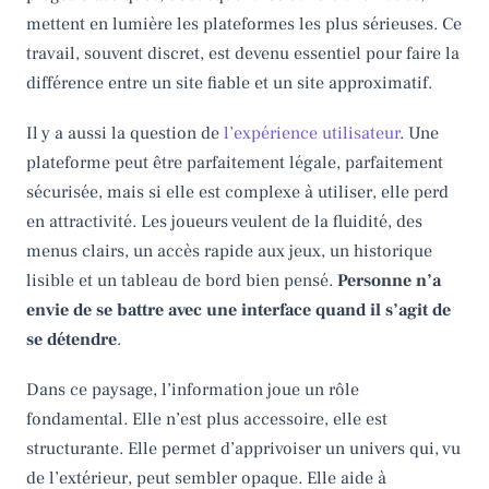
mettent en lumière les plateformes les plus sérieuses. Ce
travail, souvent discret, est devenu essentiel pour faire la
différence entre un site fiable et un site approximatif.
Il y a aussi la question de
l’expérience utilisateur
. Une
plateforme peut être parfaitement légale, parfaitement
sécurisée, mais si elle est complexe à utiliser, elle perd
en attractivité. Les joueurs veulent de la fluidité, des
menus clairs, un accès rapide aux jeux, un historique
lisible et un tableau de bord bien pensé.
Personne n’a
envie de se battre avec une interface quand il s’agit de
se détendre
.
Dans ce paysage, l’information joue un rôle
fondamental. Elle n’est plus accessoire, elle est
structurante. Elle permet d’apprivoiser un univers qui, vu
de l’extérieur, peut sembler opaque. Elle aide à