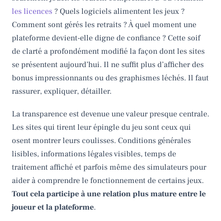
les licences
? Quels logiciels alimentent les jeux ?
Comment sont gérés les retraits ? À quel moment une
plateforme devient-elle digne de confiance ? Cette soif
de clarté a profondément modifié la façon dont les sites
se présentent aujourd’hui. Il ne suffit plus d’afficher des
bonus impressionnants ou des graphismes léchés. Il faut
rassurer, expliquer, détailler.
La transparence est devenue une valeur presque centrale.
Les sites qui tirent leur épingle du jeu sont ceux qui
osent montrer leurs coulisses. Conditions générales
lisibles, informations légales visibles, temps de
traitement affiché et parfois même des simulateurs pour
aider à comprendre le fonctionnement de certains jeux.
Tout cela participe à une relation plus mature entre le
joueur et la plateforme
.