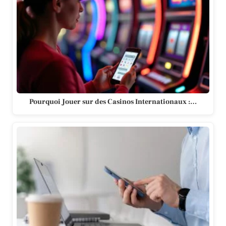
Pourquoi Jouer sur des Casinos Internationaux :…