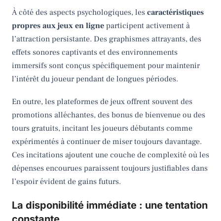
À côté des aspects psychologiques, les
caractéristiques
propres aux jeux en ligne
participent activement à
l’attraction persistante. Des graphismes attrayants, des
effets sonores captivants et des environnements
immersifs sont conçus spécifiquement pour maintenir
l’intérêt du joueur pendant de longues périodes.
En outre, les plateformes de jeux offrent souvent des
promotions alléchantes, des bonus de bienvenue ou des
tours gratuits, incitant les joueurs débutants comme
expérimentés à continuer de miser toujours davantage.
Ces incitations ajoutent une couche de complexité où les
dépenses encourues paraissent toujours justifiables dans
l’espoir évident de gains futurs.
La disponibilité immédiate : une tentation
constante