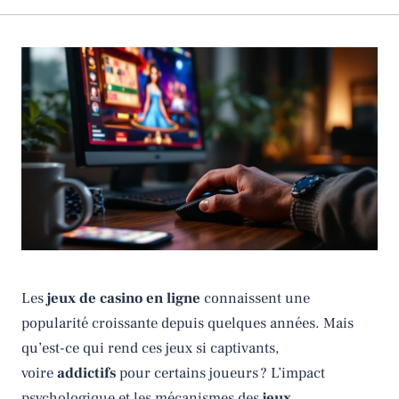
Les
jeux de casino en ligne
connaissent une
popularité croissante depuis quelques années. Mais
qu’est-ce qui rend ces jeux si captivants,
voire
addictifs
pour certains joueurs ? L’impact
psychologique et les mécanismes des
jeux