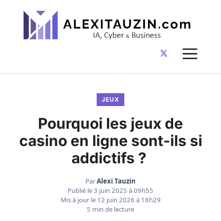
Aller
au
contenu
ME
JEUX
Pourquoi les jeux de
casino en ligne sont-ils si
addictifs ?
Par
Alexi Tauzin
Publié le
3 juin 2025 à 09h55
Mis à jour le
12 juin 2026 à 18h29
5 min de lecture