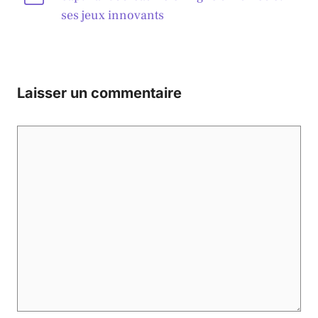
ses jeux innovants
Laisser un commentaire
Commentaire