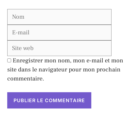
Nom
E-
mail
Site
web
Enregistrer mon nom, mon e-mail et mon
site dans le navigateur pour mon prochain
commentaire.