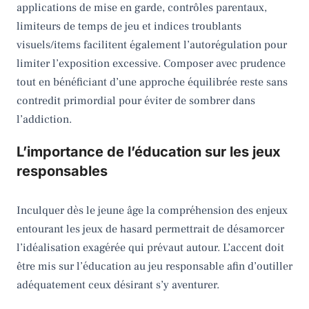
applications de mise en garde, contrôles parentaux,
limiteurs de temps de jeu et indices troublants
visuels/items facilitent également l’autorégulation pour
limiter l’exposition excessive. Composer avec prudence
tout en bénéficiant d’une approche équilibrée reste sans
contredit primordial pour éviter de sombrer dans
l’addiction.
L’importance de l’éducation sur les jeux
responsables
Inculquer dès le jeune âge la compréhension des enjeux
entourant les jeux de hasard permettrait de désamorcer
l’idéalisation exagérée qui prévaut autour. L’accent doit
être mis sur l’éducation au jeu responsable afin d’outiller
adéquatement ceux désirant s’y aventurer.