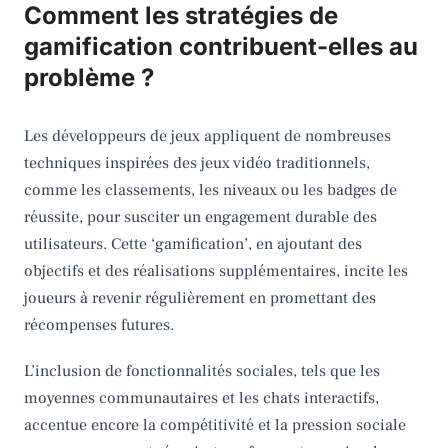
Comment les stratégies de
gamification contribuent-elles au
problème ?
Les développeurs de jeux appliquent de nombreuses
techniques inspirées des jeux vidéo traditionnels,
comme les classements, les niveaux ou les badges de
réussite, pour susciter un engagement durable des
utilisateurs. Cette ‘gamification’, en ajoutant des
objectifs et des réalisations supplémentaires, incite les
joueurs à revenir régulièrement en promettant des
récompenses futures.
L’inclusion de fonctionnalités sociales, tels que les
moyennes communautaires et les chats interactifs,
accentue encore la compétitivité et la pression sociale