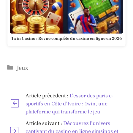
1win Casino : Revue complète du casino en ligne en 2026
Catégories
Jeux
Article précédent :
L’essor des paris e-
sportifs en Côte d’Ivoire : 1win, une
plateforme qui transforme le jeu
Article suivant :
Découvrez l’univers
captivant du casino en ligne simsinos et