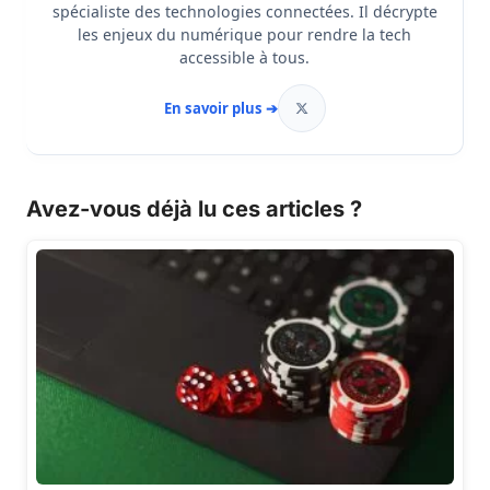
spécialiste des technologies connectées. Il décrypte
les enjeux du numérique pour rendre la tech
accessible à tous.
En savoir plus ➔
Avez-vous déjà lu ces articles ?