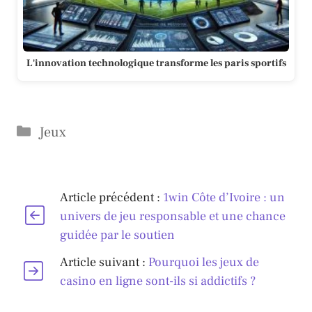
L'innovation technologique transforme les paris sportifs
Catégories
Jeux
Article précédent :
1win Côte d’Ivoire : un
univers de jeu responsable et une chance
guidée par le soutien
Article suivant :
Pourquoi les jeux de
casino en ligne sont-ils si addictifs ?