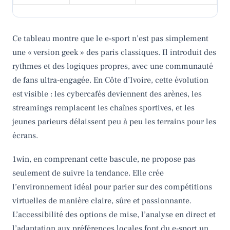
Ce tableau montre que le e-sport n’est pas simplement
une « version geek » des paris classiques. Il introduit des
rythmes et des logiques propres, avec une communauté
de fans ultra-engagée. En Côte d’Ivoire, cette évolution
est visible : les cybercafés deviennent des arènes, les
streamings remplacent les chaînes sportives, et les
jeunes parieurs délaissent peu à peu les terrains pour les
écrans.
1win, en comprenant cette bascule, ne propose pas
seulement de suivre la tendance. Elle crée
l’environnement idéal pour parier sur des compétitions
virtuelles de manière claire, sûre et passionnante.
L’accessibilité des options de mise, l’analyse en direct et
l’adaptation aux préférences locales font du e-sport un