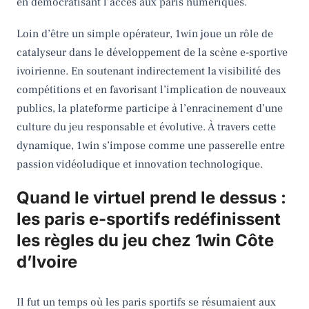
en démocratisant l’accès aux paris numériques.
Loin d’être un simple opérateur, 1win joue un rôle de
catalyseur dans le développement de la scène e-sportive
ivoirienne. En soutenant indirectement la visibilité des
compétitions et en favorisant l’implication de nouveaux
publics, la plateforme participe à l’enracinement d’une
culture du jeu responsable et évolutive. À travers cette
dynamique, 1win s’impose comme une passerelle entre
passion vidéoludique et innovation technologique.
Quand le virtuel prend le dessus :
les paris e-sportifs redéfinissent
les règles du jeu chez 1win Côte
d’Ivoire
Il fut un temps où les paris sportifs se résumaient aux