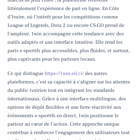
littéralement l’expérience de pari en ligne. En Côte
d’Ivoire, où l’intérêt pour les compétitions comme
League of Legends, Dota 2 ou encore CS:GO prend de
l’ampleur, 1win accompagne cette tendance avec des
outils adaptés et une interface intuitive. Elle rend les
paris e-sportifs plus accessibles, plus fluides, et surtout,
plus captivants pour les parieurs locaux.
Ce qui distingue
https://1win.ed.ci/
des autres
plateformes, c’est sa capacité à s’aligner sur les attentes
du public ivoirien tout en intégrant les standards
internationaux. Grâce à une interface multilingue, des
options de dépôt flexibles et une forte réactivité aux
événements e-sportifs en direct, 1win positionne le
parieur au cœur de l’action. Cette approche unique
contribue à renforcer l’engagement des utilisateurs tout