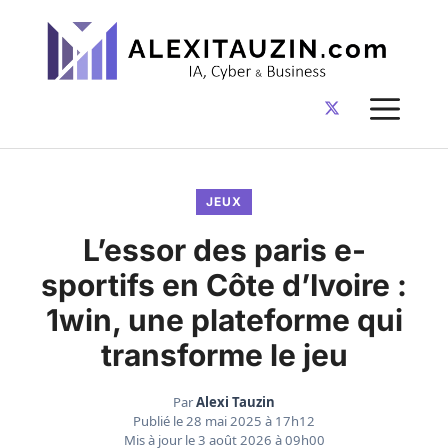
Aller
au
contenu
ME
JEUX
L’essor des paris e-
sportifs en Côte d’Ivoire :
1win, une plateforme qui
transforme le jeu
Par
Alexi Tauzin
Publié le
28 mai 2025 à 17h12
Mis à jour le
3 août 2026 à 09h00