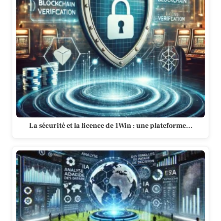
La sécurité et la licence de 1Win : une plateforme…