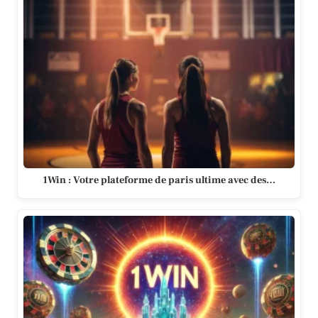
1Win : Votre plateforme de paris ultime avec des…