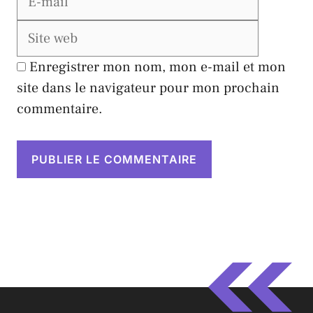
web
Enregistrer mon nom, mon e-mail et mon
site dans le navigateur pour mon prochain
commentaire.