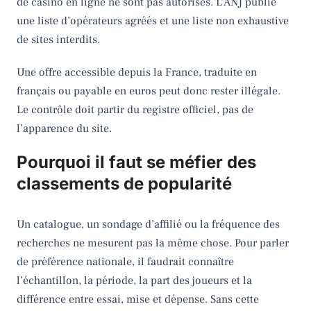
de casino en ligne ne sont pas autorisés. L’ANJ publie
une liste d’opérateurs agréés et une liste non exhaustive
de sites interdits.
Une offre accessible depuis la France, traduite en
français ou payable en euros peut donc rester illégale.
Le contrôle doit partir du registre officiel, pas de
l’apparence du site.
Pourquoi il faut se méfier des
classements de popularité
Un catalogue, un sondage d’affilié ou la fréquence des
recherches ne mesurent pas la même chose. Pour parler
de préférence nationale, il faudrait connaître
l’échantillon, la période, la part des joueurs et la
différence entre essai, mise et dépense. Sans cette