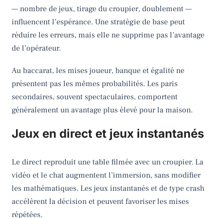
— nombre de jeux, tirage du croupier, doublement —
influencent l’espérance. Une stratégie de base peut
réduire les erreurs, mais elle ne supprime pas l’avantage
de l’opérateur.
Au baccarat, les mises joueur, banque et égalité ne
présentent pas les mêmes probabilités. Les paris
secondaires, souvent spectaculaires, comportent
généralement un avantage plus élevé pour la maison.
Jeux en direct et jeux instantanés
Le direct reproduit une table filmée avec un croupier. La
vidéo et le chat augmentent l’immersion, sans modifier
les mathématiques. Les jeux instantanés et de type crash
accélèrent la décision et peuvent favoriser les mises
répétées.