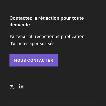
Contactez la rédaction pour toute
demande
Partenariat, rédaction et publication
d'articles sponsorisés
NOUS CONTACTER