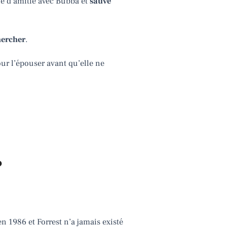
 lie d’amitié avec Bubba et
sauve
hercher
.
pour l’épouser avant qu’elle ne
?
n 1986 et Forrest n’a jamais existé