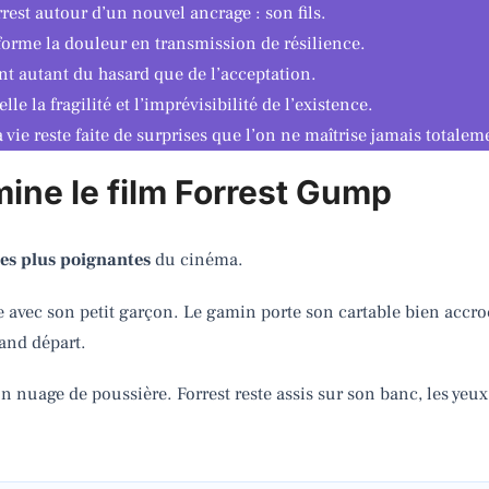
rest autour d’un nouvel ancrage : son fils.
sforme la douleur en transmission de résilience.
ent autant du hasard que de l’acceptation.
le la fragilité et l’imprévisibilité de l’existence.
vie reste faite de surprises que l’on ne maîtrise jamais totalem
ine le film Forrest Gump
les plus poignantes
du cinéma.
te avec son petit garçon. Le gamin porte son cartable bien acc
and départ.
nuage de poussière. Forrest reste assis sur son banc, les yeux f