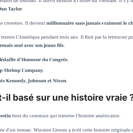
rains de football. Il survit ensuite à l’enfer du Vietnam. Il s’y
Dan Taylor
.
e crevettes. Il devient
millionnaire sans jamais vraiment le c
 travers l’Amérique pendant trois ans. Il finit par la retrouver 
ormais seul avec son jeune fils
.
Médaille d’Honneur du Congrès
.
ump Shrimp Company
.
ents Kennedy, Johnson et Nixon
.
il basé sur une histoire vraie 
destin
hors du commun qui traverse l’histoire américaine.
ée d’un roman. Winston Groom a écrit cette histoire originale e