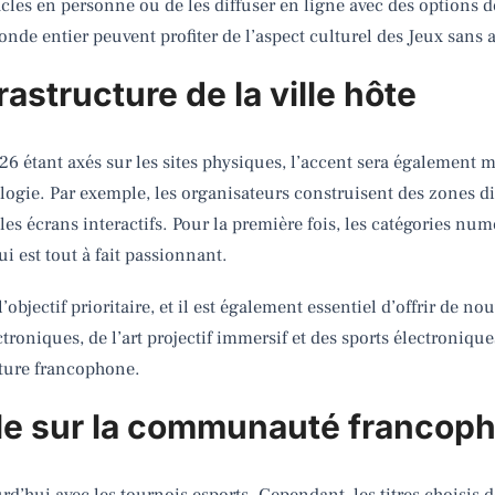
tacles en personne ou de les diffuser en ligne avec des options 
de entier peuvent profiter de l’aspect culturel des Jeux sans a
rastructure de la ville hôte
6 étant axés sur les sites physiques, l’accent sera également mi
ogie. Par exemple, les organisateurs construisent des zones di
et les écrans interactifs. Pour la première fois, les catégories n
ui est tout à fait passionnant.
bjectif prioritaire, et il est également essentiel d’offrir de nouv
ectroniques, de l’art projectif immersif et des sports électroniqu
lture francophone.
le sur la communauté francop
urd’hui avec les tournois esports. Cependant, les titres choisis d