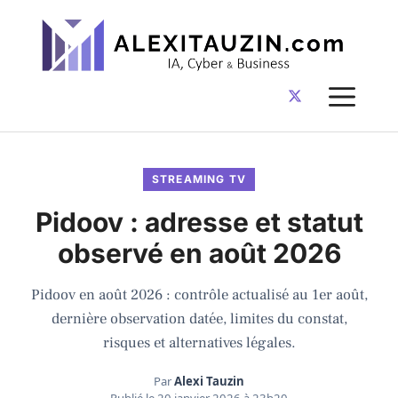
Aller
au
contenu
ME
STREAMING TV
Pidoov : adresse et statut
observé en août 2026
Pidoov en août 2026 : contrôle actualisé au 1er août,
dernière observation datée, limites du constat,
risques et alternatives légales.
Par
Alexi Tauzin
Publié le
20 janvier 2026 à 23h20