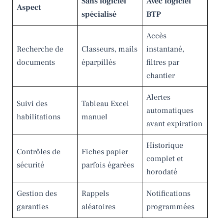
Sans logiciel
Avec logiciel
Aspect
spécialisé
BTP
Accès
Recherche de
Classeurs, mails
instantané,
documents
éparpillés
filtres par
chantier
Alertes
Suivi des
Tableau Excel
automatiques
habilitations
manuel
avant expiration
Historique
Contrôles de
Fiches papier
complet et
sécurité
parfois égarées
horodaté
Gestion des
Rappels
Notifications
garanties
aléatoires
programmées