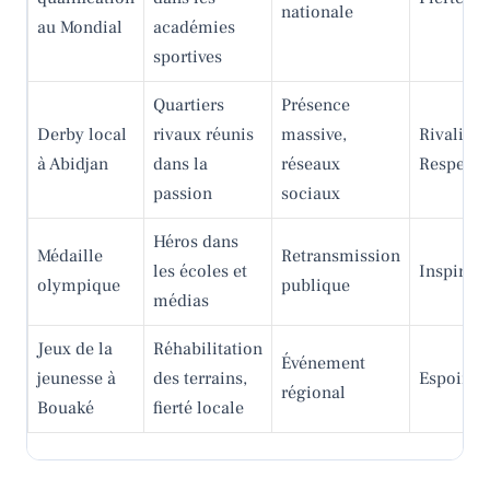
nationale
au Mondial
académies
sportives
Quartiers
Présence
Derby local
rivaux réunis
massive,
Rivalité 
à Abidjan
dans la
réseaux
Respect
passion
sociaux
Héros dans
Médaille
Retransmission
les écoles et
Inspirati
olympique
publique
médias
Jeux de la
Réhabilitation
Événement
jeunesse à
des terrains,
Espoir
régional
Bouaké
fierté locale