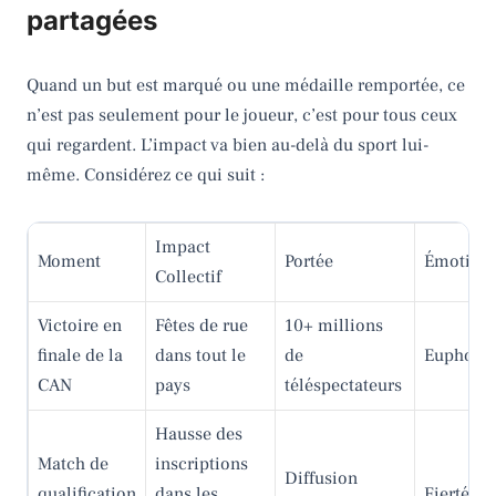
partagées
Quand un but est marqué ou une médaille remportée, ce
n’est pas seulement pour le joueur, c’est pour tous ceux
qui regardent. L’impact va bien au-delà du sport lui-
même. Considérez ce qui suit :
Impact
Moment
Portée
Émotion
Collectif
Victoire en
Fêtes de rue
10+ millions
finale de la
dans tout le
de
Euphorie
CAN
pays
téléspectateurs
Hausse des
Match de
inscriptions
Diffusion
qualification
dans les
Fierté