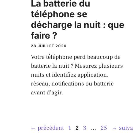
La batterie du
téléphone se
décharge la nuit : que
faire ?
28 JUILLET 2026
Votre téléphone perd beaucoup de
batterie la nuit ? Mesurez plusieurs
nuits et identifiez application,
réseau, notifications ou batterie
avant d’agir.
Page
Page
Page
Page
←
précédent
1
2
3
…
25
→
suiva